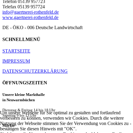
Telefon 05139 957723
Telefax 05139 957724
info@gaertnerei-rothenfeld.de
www.gaertnerei-rothenfeld.de
DE - ÖKO - 006 Deutsche Landwirtschaft
SCHNELLMENÜ
STARTSEITE
IMPRESSUM
DATENSCHUTZERKLÄRUNG
ÖFFNUNGSZEITEN
Unsere kleine Markthalle
in Neuwarmbüchen
Dienstag & Freitag 14 bis 18 Uhr
Um unsere Webseite für Sie optimal zu gestalten und fortlaufend
Samstag 9 bis 13 Uhr
verbessern zu können, verwenden wir Cookies. Durch die weitere
Nutzung der Webseite stimmen Sie der Verwendung von Cookies zu -
Märkte
bestätigen Sie diesen Hinweis mit "OK".