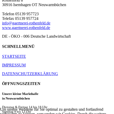
Rothenfeld 8
30916 Isernhagen OT Neuwarmbüchen
Telefon 05139 957723
Telefax 05139 957724
info@gaertnerei-rothenfeld.de
www.gaertnerei-rothenfeld.de
DE - ÖKO - 006 Deutsche Landwirtschaft
SCHNELLMENÜ
STARTSEITE
IMPRESSUM
DATENSCHUTZERKLÄRUNG
ÖFFNUNGSZEITEN
Unsere kleine Markthalle
in Neuwarmbüchen
Dienstag & Freitag 14 bis 18 Uhr
Um unsere Webseite für Sie optimal zu gestalten und fortlaufend
Samstag 9 bis 13 Uhr
verbessern zu können, verwenden wir Cookies. Durch die weitere