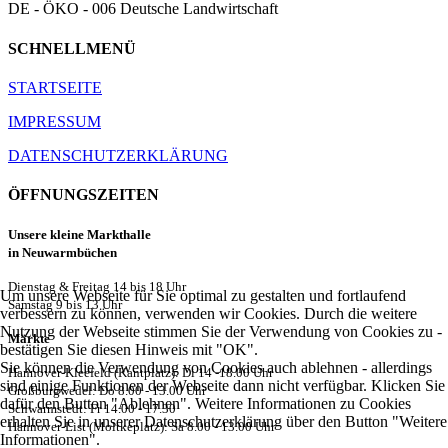
DE - ÖKO - 006 Deutsche Landwirtschaft
SCHNELLMENÜ
STARTSEITE
IMPRESSUM
DATENSCHUTZERKLÄRUNG
ÖFFNUNGSZEITEN
Unsere kleine Markthalle
in Neuwarmbüchen
Dienstag & Freitag 14 bis 18 Uhr
Um unsere Webseite für Sie optimal zu gestalten und fortlaufend
Samstag 9 bis 13 Uhr
verbessern zu können, verwenden wir Cookies. Durch die weitere
Nutzung der Webseite stimmen Sie der Verwendung von Cookies zu -
Märkte
bestätigen Sie diesen Hinweis mit "OK".
Sie können die Verwendung von Cookies auch ablehnen - allerdings
Hannover-Kleefeld (Kantplatz): Di 14 -18.00 Uhr
sind einige Funktionen der Webseite dann nicht verfügbar. Klicken Sie
Großburgwedel: Do 8.00 - 13.00 Uhr
dafür den Button "Ablehnen". Weitere Informationen zu Cookies
Schwarmstedt: Fr 14.00 - 17.30
erhalten Sie in unserer Datenschutzerklärung über den Button "Weitere
Hannover-List (Moltkeplatz): Sa 8.00 - 13.00 Uhr
Informationen".