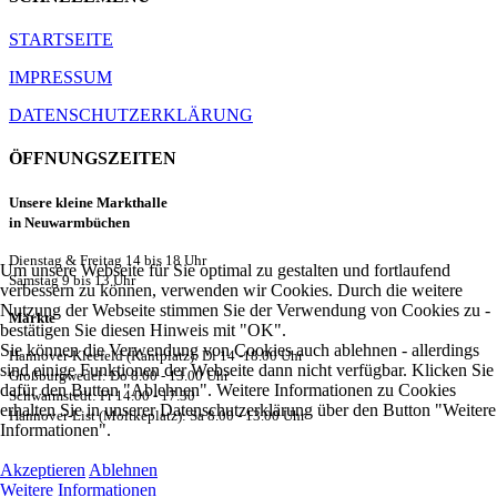
STARTSEITE
IMPRESSUM
DATENSCHUTZERKLÄRUNG
ÖFFNUNGSZEITEN
Unsere kleine Markthalle
in Neuwarmbüchen
Dienstag & Freitag 14 bis 18 Uhr
Um unsere Webseite für Sie optimal zu gestalten und fortlaufend
Samstag 9 bis 13 Uhr
verbessern zu können, verwenden wir Cookies. Durch die weitere
Nutzung der Webseite stimmen Sie der Verwendung von Cookies zu -
Märkte
bestätigen Sie diesen Hinweis mit "OK".
Sie können die Verwendung von Cookies auch ablehnen - allerdings
Hannover-Kleefeld (Kantplatz): Di 14 -18.00 Uhr
sind einige Funktionen der Webseite dann nicht verfügbar. Klicken Sie
Großburgwedel: Do 8.00 - 13.00 Uhr
dafür den Button "Ablehnen". Weitere Informationen zu Cookies
Schwarmstedt: Fr 14.00 - 17.30
erhalten Sie in unserer Datenschutzerklärung über den Button "Weitere
Hannover-List (Moltkeplatz): Sa 8.00 - 13.00 Uhr
Informationen".
Akzeptieren
Ablehnen
Weitere Informationen